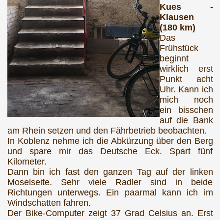
Kues -
Klausen
(180 km)
Das
Frühstück
beginnt
wirklich erst
Punkt acht
Uhr. Kann ich
mich noch
ein bisschen
auf die Bank
am Rhein setzen und den Fährbetrieb beobachten.
In Koblenz nehme ich die Abkürzung über den Berg
und spare mir das Deutsche Eck. Spart fünf
Kilometer.
Dann bin ich fast den ganzen Tag auf der linken
Moselseite. Sehr viele Radler sind in beide
Richtungen unterwegs. Ein paarmal kann ich im
Windschatten fahren.
Der Bike-Computer zeigt 37 Grad Celsius an. Erst