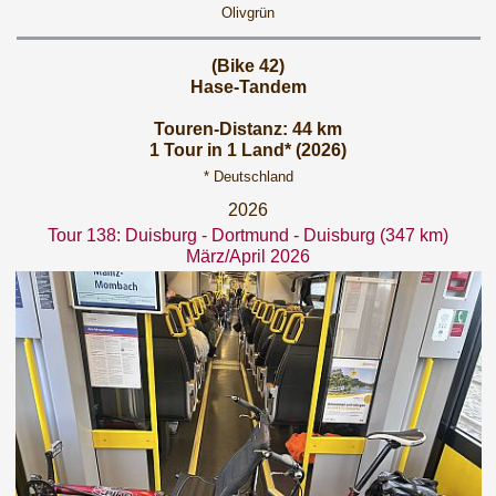
Olivgrün
(Bike 42)
Hase-Tandem
Touren-Distanz: 44 km
1 Tour in 1 Land* (2026)
* Deutschland
2026
Tour 138: Duisburg - Dortmund - Duisburg (347 km)
März/April 2026