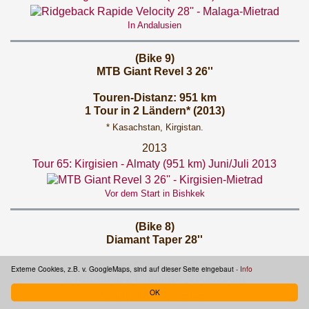
In Andalusien
(Bike 9)
MTB Giant Revel 3 26''
Touren-Distanz: 951 km
1 Tour in 2 Ländern* (2013)
* Kasachstan, Kirgistan.
2013
Tour 65: Kirgisien - Almaty (951 km) Juni/Juli 2013
Vor dem Start in Bishkek
(Bike 8)
Diamant Taper 28''
Touren-Distanz: 680 km
Externe Cookies, z.B. v. GoogleMaps, sind auf dieser Seite eingebaut
- Info
2 Touren in 2 Ländern* (2008/2009)
OK
* Deutschland, Tschechien.