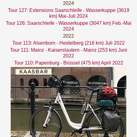
2024
Tour 127: Extensions Saarschleife - Wasserkuppe (3619
km) Mai-Juli 2024
Tour 126: Saarschleife - Wasserkuppe (3047 km) Feb.-Mai
2024
2022
Tour 113: Alsenborn - Heidelberg (216 km) Juli 2022
Tour 111: Mainz - Kaiserslautern - Mainz (253 km) Juni
2022
Tour 110: Papenburg - Brüssel (475 km) April 2022