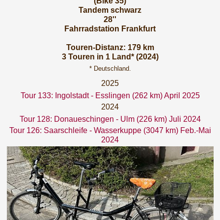
(Bike 35)
Tandem schwarz
28''
Fahrradstation Frankfurt
Touren-Distanz: 179 km
3 Touren in 1 Land* (2024)
* Deutschland.
2025
Tour 133: Ingolstadt - Esslingen (262 km) April 2025
2024
Tour 128: Donaueschingen - Ulm (226 km) Juli 2024
Tour 126: Saarschleife - Wasserkuppe (3047 km) Feb.-Mai
2024